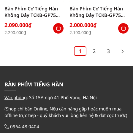
Bàn Phím Cơ Tiếng Hàn
Bàn Phím Cơ Tiếng Hàn
Không Dây TCKB-GP75
Không Dây TCKB-GP75
Coral Sea White
Bee White
2.090.000
₫
2.000.000
₫
Giá
Giá
Giá
Giá
2.290.000
₫
2.190.000
₫
gốc
hiện
gốc
hiện
là:
tại
là:
tại
2.290.000₫.
là:
2.190.000₫.
là:
2.090.000₫.
2.000.000₫.
1
2
3
BÀN PHÍM TIẾNG HÀN
Văn phòng
:
Số 15A ngõ 41 Phố Vọng, Hà Nội
(Shop chỉ bán Online, Nếu cần hàng gấp hoặc muốn mua
offline trực tiếp - quý khách vui lòng liên hệ & đặt cọc trước)
0964 48 0404