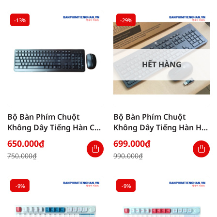
1.890.000₫.
là:
1.790.000₫.
là:
1.750.000₫.
1.690.000₫.
-13%
-29%
HẾT HÀNG
Bộ Bàn Phím Chuột
Bộ Bàn Phím Chuột
Không Dây Tiếng Hàn C20
Không Dây Tiếng Hàn HP
Air
Slim Wireless Keyboard
650.000
₫
699.000
₫
Giá
Giá
Giá
Giá
750.000
₫
990.000
₫
gốc
hiện
gốc
hiện
là:
tại
là:
tại
750.000₫.
là:
990.000₫.
là:
650.000₫.
699.000₫.
-9%
-9%