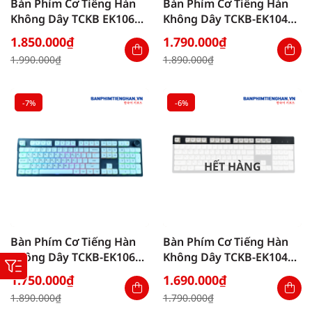
Bàn Phím Cơ Tiếng Hàn
Bàn Phím Cơ Tiếng Hàn
Không Dây TCKB EK106
Không Dây TCKB-EK104
Pro Matcha White
Pro Strawberry Bear
1.850.000
₫
1.790.000
₫
Black
Giá
Giá
Giá
Giá
1.990.000
₫
1.890.000
₫
gốc
hiện
gốc
hiện
là:
tại
là:
tại
1.990.000₫.
là:
1.890.000₫.
là:
1.850.000₫.
1.790.000₫.
-7%
-6%
HẾT HÀNG
Bàn Phím Cơ Tiếng Hàn
Bàn Phím Cơ Tiếng Hàn
Không Dây TCKB-EK106
Không Dây TCKB-EK104
Pro Black White
White Black
1.750.000
₫
1.690.000
₫
Giá
Giá
Giá
Giá
1.890.000
₫
1.790.000
₫
gốc
hiện
gốc
hiện
là:
tại
là:
tại