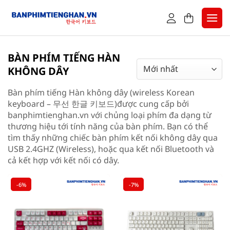
Skip
to
content
Home
-
Sản phẩm
-
Bàn phím tiếng Hàn không dây
BÀN PHÍM TIẾNG HÀN
KHÔNG DÂY
Bàn phím tiếng Hàn không dây (wireless Korean
keyboard – 무선 한글 키보드)được cung cấp bởi
banphimtienghan.vn với chủng loại phím đa dạng từ
thương hiệu tới tính năng của bàn phím. Bạn có thể
tìm thấy những chiếc bàn phím kết nối không dây qua
USB 2.4GHZ (Wireless), hoặc qua kết nối Bluetooth và
cả kết hợp với kết nối có dây.
-6%
-7%