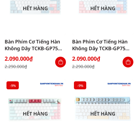
HẾT HÀNG
HẾT HÀNG
Bàn Phím Cơ Tiếng Hàn
Bàn Phím Cơ Tiếng Hàn
Không Dây TCKB-GP75
Không Dây TCKB-GP75
Monster White
Autobot White
2.090.000
₫
2.090.000
₫
Giá
Giá
Giá
Giá
2.290.000
₫
2.290.000
₫
gốc
hiện
gốc
hiện
là:
tại
là:
tại
2.290.000₫.
là:
2.290.000₫.
là:
2.090.000₫.
2.090.000₫.
-9%
-9%
HẾT HÀNG
HẾT HÀNG