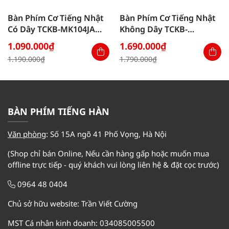
Bàn Phím Cơ Tiếng Nhật
Bàn Phím Cơ Tiếng Nhật
Có Dây TCKB-MK104JA
Không Dây TCKB-
White
GM335JP Bee Black
1.090.000
₫
1.690.000
₫
Giá
Giá
Giá
Giá
1.190.000
₫
1.790.000
₫
gốc
hiện
gốc
hiện
là:
tại
là:
tại
1.190.000₫.
là:
1.790.000₫.
là:
1.090.000₫.
1.690.000₫.
BÀN PHÍM TIẾNG HÀN
Văn phòng
:
Số 15A ngõ 41 Phố Vọng, Hà Nội
(Shop chỉ bán Online, Nếu cần hàng gấp hoặc muốn mua
offline trực tiếp - quý khách vui lòng liên hệ & đặt cọc trước)
0964 48 0404
Chủ sở hữu website: Trần Viết Cường
MST Cá nhân kinh doanh: 034085005500