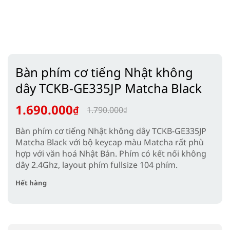
Bàn phím cơ tiếng Nhật không
dây TCKB-GE335JP Matcha Black
1.690.000
₫
1.790.000
₫
Giá
Giá
Bàn phím cơ tiếng Nhật không dây TCKB-GE335JP
gốc
hiện
Matcha Black
với bộ keycap màu Matcha rất phù
là:
tại
hợp với văn hoá Nhật Bản. Phím có kết nối không
1.790.000₫.
là:
dây 2.4Ghz, layout phím fullsize 104 phím.
1.690.000₫.
Hết hàng