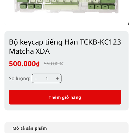
Bộ keycap tiếng Hàn TCKB-KC123
Matcha XDA
500.000
₫
550.000
₫
Giá
Giá
gốc
hiện
Bộ keycap tiếng Hàn TCKB-KC123 Matcha XDA số
Số lượng:
là:
tại
550.000₫.
là:
Thêm giỏ hàng
500.000₫.
Mô tả sản phẩm