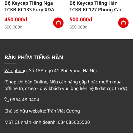
Bộ Keycap Tiếng Nga
Bộ Keycap Tiếng Hàn
TCKB-KC133 Fury XDA
TCKB-KC127 Phong Cách
MAC XDA
450.000
₫
500.000
₫
Giá
Giá
Giá
Giá
500.000
₫
550.000
₫
gốc
hiện
gốc
hiện
là:
tại
là:
tại
500.000₫.
là:
550.000₫.
là:
450.000₫.
500.000₫.
BÀN PHÍM TIẾNG HÀN
Văn phòng
:
Số 15A ngõ 41 Phố Vọng, Hà Nội
(Shop chỉ bán Online, Nếu cần hàng gấp hoặc muốn mua
offline trực tiếp - quý khách vui lòng liên hệ & đặt cọc trước)
0964 48 0404
Chủ sở hữu website: Trần Viết Cường
MST Cá nhân kinh doanh: 034085005500