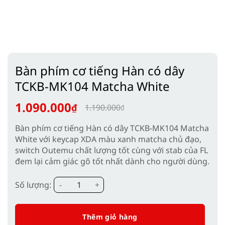
Bàn phím cơ tiếng Hàn có dây
TCKB-MK104 Matcha White
1.090.000
₫
1.190.000
₫
Giá
Giá
Bàn phím cơ tiếng Hàn có dây TCKB-MK104 Matcha
gốc
hiện
White
với keycap XDA màu xanh matcha chủ đạo,
là:
tại
switch Outemu chất lượng tốt cùng với stab của FL
1.190.000₫.
là:
đem lại cảm giác gõ tốt nhất dành cho người dùng.
1.090.000₫.
Bàn phím cơ tiếng Hàn có dây TCKB-MK104 Matc
Số lượng:
Thêm giỏ hàng