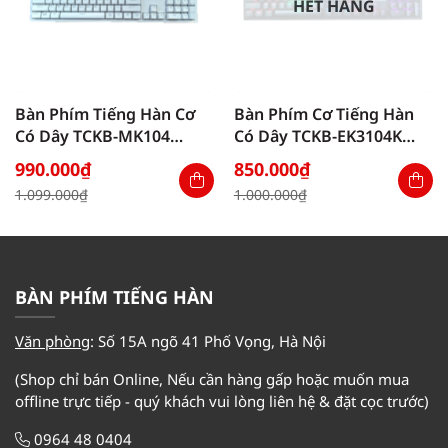
HẾT HÀNG
Bàn Phím Tiếng Hàn Cơ
Bàn Phím Cơ Tiếng Hàn
Có Dây TCKB-MK104
Có Dây TCKB-EK3104K
White
Black
990.000
₫
850.000
₫
Giá
Giá
Giá
Giá
1.099.000
₫
1.000.000
₫
gốc
hiện
gốc
hiện
là:
tại
là:
tại
1.099.000₫.
là:
1.000.000₫.
là:
990.000₫.
850.000₫.
BÀN PHÍM TIẾNG HÀN
Văn phòng
:
Số 15A ngõ 41 Phố Vọng, Hà Nội
(Shop chỉ bán Online, Nếu cần hàng gấp hoặc muốn mua
offline trực tiếp - quý khách vui lòng liên hệ & đặt cọc trước)
0964 48 0404