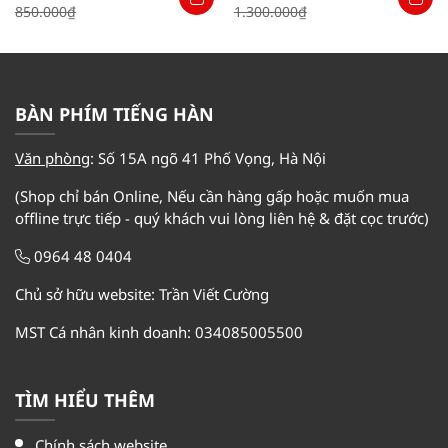
Giá
Giá
Giá
Giá
850.000
₫
1.300.000
₫
gốc
hiện
gốc
hiện
là:
tại
là:
tại
850.000₫.
là:
1.300.000₫.
là:
789.000₫.
1.200.000₫.
BÀN PHÍM TIẾNG HÀN
Văn phòng
:
Số 15A ngõ 41 Phố Vọng, Hà Nội
(Shop chỉ bán Online, Nếu cần hàng gấp hoặc muốn mua
offline trực tiếp - quý khách vui lòng liên hệ & đặt cọc trước)
0964 48 0404
Chủ sở hữu website: Trần Viết Cường
MST Cá nhân kinh doanh: 034085005500
TÌM HIỂU THÊM
Chính sách website