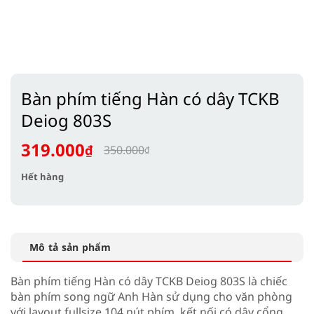
Bàn phím tiếng Hàn có dây TCKB
Deiog 803S
319.000
₫
350.000
₫
Giá
Giá
Hết hàng
gốc
hiện
là:
tại
350.000₫.
là:
319.000₫.
Mô tả sản phẩm
Bàn phím tiếng Hàn có dây TCKB Deiog 803S
là chiếc
bàn phím song ngữ Anh Hàn sử dụng cho văn phòng
với layout fullsize 104 nút phím, kết nối có dây cổng